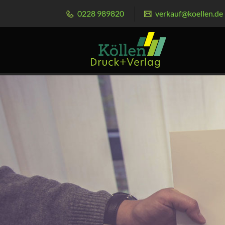
0228 989820
verkauf@koellen.de